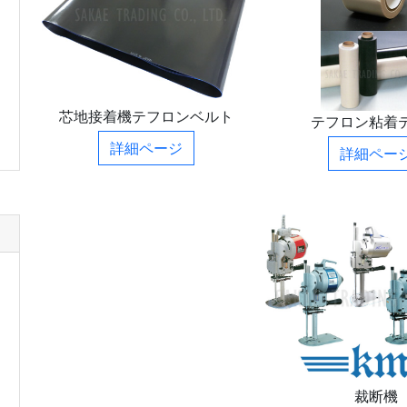
芯地接着機
テフロンベルト
テフロン粘着
詳細ページ
詳細ペー
裁断機