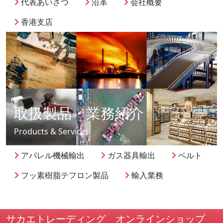
代表あいさつ
沿革
会社概要
香港支店
取扱製品・業務紹介
Products & Services
アパレル機械輸出
ガス器具輸出
ベルト
フッ素樹脂テフロン製品
輸入業務
サカエトレーディング オンラインショップ